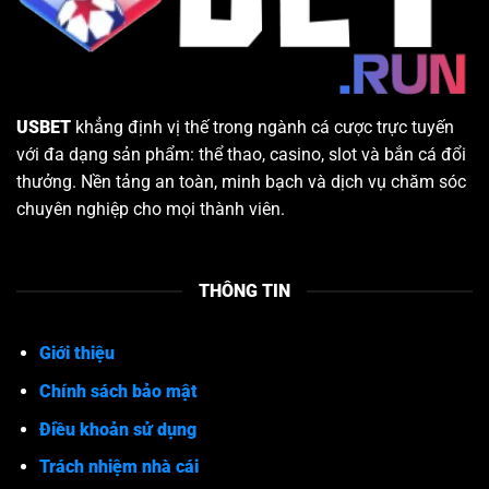
USBET
khẳng định vị thế trong ngành cá cược trực tuyến
với đa dạng sản phẩm: thể thao, casino, slot và bắn cá đổi
thưởng. Nền tảng an toàn, minh bạch và dịch vụ chăm sóc
chuyên nghiệp cho mọi thành viên.
THÔNG TIN
Giới thiệu
Chính sách bảo mật
Điều khoản sử dụng
Trách nhiệm nhà cái